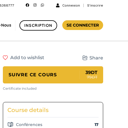
8388777
Connexion
S'inscrire
-Nous
SE CONNECTER
INSCRIPTION
Add to wishlist
Share
39DT
SUIVRE CE COURS
79DT
Certificate included
Course details
Conférences
17