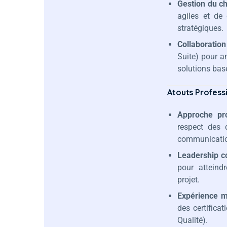
Gestion du c
agiles et de 
stratégiques.
Collaboration
Suite) pour a
solutions basé
Atouts Professi
Approche pro
respect des 
communication
Leadership co
pour atteind
projet.
Expérience m
des certifica
Qualité).