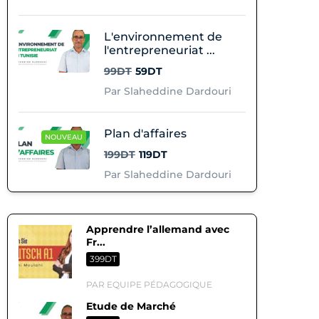
L'environnement de
l'entrepreneuriat ...
99DT
59DT
Par Slaheddine Dardouri
Plan d'affaires
NOUVEAU
199DT
119DT
Par Slaheddine Dardouri
Apprendre l’allemand avec
Fr...
399DT
PAR EQUIPE PÉDAGOGIQUE
Etude de Marché