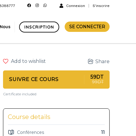
8388777
Connexion
S'inscrire
-Nous
SE CONNECTER
INSCRIPTION
Add to wishlist
Share
59DT
SUIVRE CE COURS
99DT
Certificate included
Course details
Conférences
11