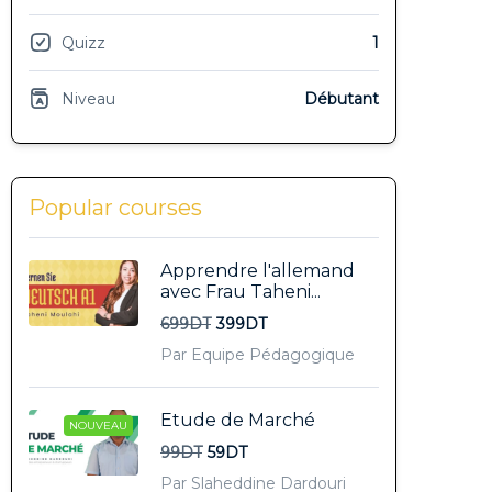
Quizz
1
Niveau
Débutant
Popular courses
Apprendre l'allemand
avec Frau Taheni...
699DT
399DT
Par Equipe Pédagogique
Etude de Marché
NOUVEAU
99DT
59DT
Par Slaheddine Dardouri