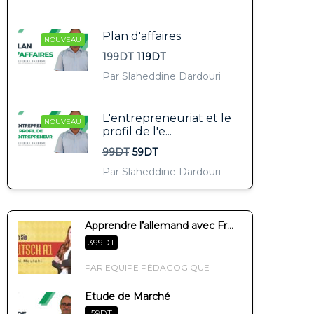
Plan d'affaires
NOUVEAU
199DT
119DT
Par Slaheddine Dardouri
L'entrepreneuriat et le
NOUVEAU
profil de l'e...
99DT
59DT
Par Slaheddine Dardouri
Apprendre l’allemand avec Fr...
399DT
PAR EQUIPE PÉDAGOGIQUE
Etude de Marché
59DT