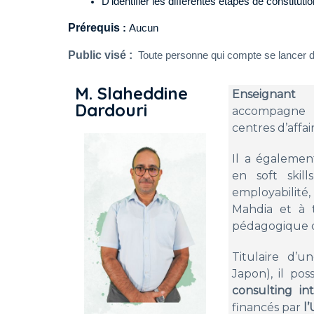
D’identifier les différentes étapes de constituti
Prérequis
:
Aucun
Public visé :
Toute personne qui compte se lancer d
M. Slaheddine
Enseignant u
Dardouri
accompagne 
centres d’affa
Il a égaleme
en soft skil
employabilité
Mahdia et à t
pédagogique da
Titulaire d’
Japon), il po
consulting int
financés par
l