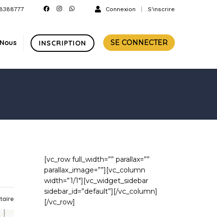
8388777
Connexion
S'inscrire
-Nous
SE CONNECTER
INSCRIPTION
[vc_row full_width=”” parallax=””
parallax_image=””][vc_column
width=”1/1″][vc_widget_sidebar
sidebar_id=”default”][/vc_column]
taire
[/vc_row]