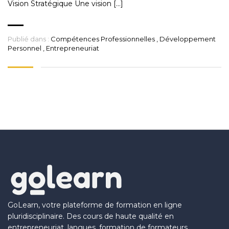
Vision Stratégique Une vision […]
Publié dans :
Compétences Professionnelles
,
Développement
Personnel
,
Entrepreneuriat
GoLearn, votre plateforme de formation en ligne
pluridisciplinaire. Des cours de haute qualité en
entrepreneuriat, langues, formation de formateurs,