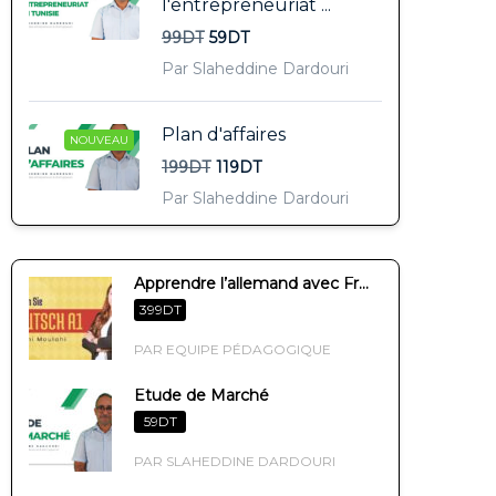
l'entrepreneuriat ...
99DT
59DT
Par Slaheddine Dardouri
Plan d'affaires
NOUVEAU
199DT
119DT
Par Slaheddine Dardouri
Apprendre l’allemand avec Fr...
399DT
PAR EQUIPE PÉDAGOGIQUE
Etude de Marché
59DT
PAR SLAHEDDINE DARDOURI