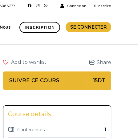
8388777
Connexion
S'inscrire
-Nous
SE CONNECTER
INSCRIPTION
Add to wishlist
Share
SUIVRE CE COURS
15DT
Course details
Conférences
1